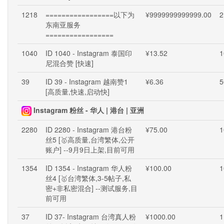
1218
=================以下为
¥9999999999999.00
2
东南亚服务
=================
1040
ID 1040 - Instagram 泰国印
¥13.52
1
尼混合赞 [快速]
39
ID 39 - Instagram 越南赞1
¥6.36
5
[高质量,快速,启动快]
Instagram 粉丝 - 华人 | 港台 | 亚洲
2280
ID 2280 - Instagram 港台粉
¥75.00
1
丝5 [🥇高质量,台湾繁体,公开
账户] --9月9日上架,目前可用
1354
ID 1354 - Instagram 华人粉
¥100.00
1
丝4 [🥇台湾繁体,3-5帖子,私
密+非私密混合] --测试服务,目
前可用
37
ID 37- Instagram 台湾真人粉
¥1000.00
1