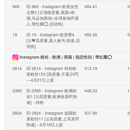
969
ID 969 - Instagram 欧美女性
¥84.41
5
点赞3 [🥇顶级质量,美国+欧
洲,马达加斯加+全球各地IP,真
人,带红圈⭕,启动快]
19
ID 19 - Instagram 欧美赞4
¥82.45
5
[🥇💖高质量,真人账号,快速,启
动快]
Instagram 粉丝 - 欧洲 | 美国 | 指定性别 | 带红圈⭕
2614
ID 2614 - Instagram 特价欧
¥12.19
1
美粉丝153 [高质量,不显示IP]
---4月21日上架
2385
ID 2385 - Instagram 欧洲粉
¥48.33
1
丝1 [🥇高质量,欧洲各国IP,快
速] --掉粉
2824
ID 2824 - Instagram 超级欧
¥37.90
2
美粉丝11 [🥇高质量,土耳其IP,
快速] --6月18日上架